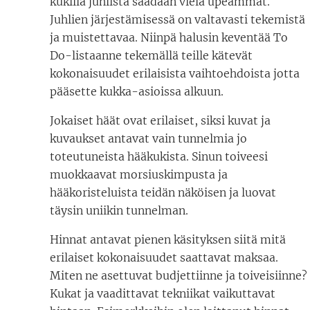
kukilla juhlista saadaan vielä upeammat.
Juhlien järjestämisessä on valtavasti tekemistä
ja muistettavaa. Niinpä halusin keventää To
Do-listaanne tekemällä teille kätevät
kokonaisuudet erilaisista vaihtoehdoista jotta
pääsette kukka-asioissa alkuun.
Jokaiset häät ovat erilaiset, siksi kuvat ja
kuvaukset antavat vain tunnelmia jo
toteutuneista hääkukista. Sinun toiveesi
muokkaavat morsiuskimpusta ja
hääkoristeluista teidän näköisen ja luovat
täysin uniikin tunnelman.
Hinnat antavat pienen käsityksen siitä mitä
erilaiset kokonaisuudet saattavat maksaa.
Miten ne asettuvat budjettiinne ja toiveisiinne?
Kukat ja vaadittavat tekniikat vaikuttavat