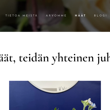
TIETOA MEISTÄ
ARVOMME
HÄÄT
BLOGI
ät, teidän yhteinen ju