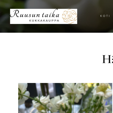
KOTI
Hä