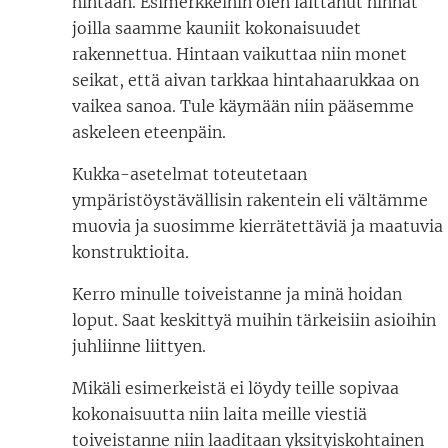
hintaan. Esimerkkeihin olen laittanut hinnat
joilla saamme kauniit kokonaisuudet
rakennettua. Hintaan vaikuttaa niin monet
seikat, että aivan tarkkaa hintahaarukkaa on
vaikea sanoa. Tule käymään niin pääsemme
askeleen eteenpäin.
Kukka-asetelmat toteutetaan
ympäristöystävällisin rakentein eli vältämme
muovia ja suosimme kierrätettäviä ja maatuvia
konstruktioita.
Kerro minulle toiveistanne ja minä hoidan
loput. Saat keskittyä muihin tärkeisiin asioihin
juhliinne liittyen.
Mikäli esimerkeistä ei löydy teille sopivaa
kokonaisuutta niin laita meille viestiä
toiveistanne niin laaditaan yksityiskohtainen