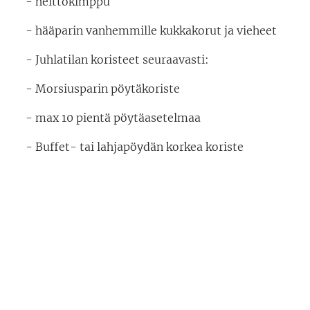
- heittokimppu
- hääparin vanhemmille kukkakorut ja vieheet
- Juhlatilan koristeet seuraavasti:
- Morsiusparin pöytäkoriste
- max 10 pientä pöytäasetelmaa
- Buffet- tai lahjapöydän korkea koriste