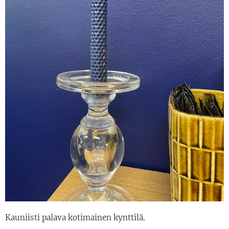
Kauniisti palava kotimainen kynttilä.