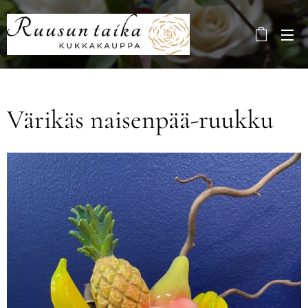
Värikäs naisenpää-ruukku